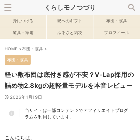
くらしモノつづり
身につける
親へのギフト
布団・寝具
サイト内を検索
道具・家電
ふるさと納税
プロフィール
HOME
>
布団・寝具
>
春のおすすめ記事
布団・寝具
軽い敷布団は底付き感が不安？V-Lap採用の
詰め物2.8kgの超軽量モデルを本音レビュー
2026年1月19日
当サイトは一部コンテンツでアフィリエイトプログ
ラムを利用しています。
こんにちは。