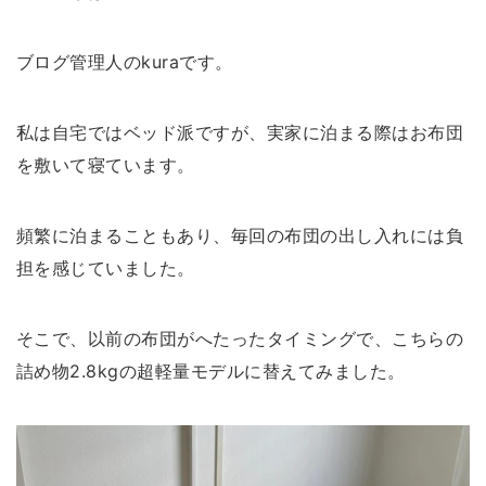
ブログ管理人のkuraです。
私は自宅ではベッド派ですが、実家に泊まる際はお布団
を敷いて寝ています。
tag
頻繁に泊まることもあり、毎回の布団の出し入れには負
BSファイン
かかと用
はらまき
はらまきパンツ
担を感じていました。
スツール
タイツ・レギンス
パシーマ
ベネクス
そこで、以前の布団がへたったタイミングで、こちらの
マタニティ
レッグウォーマー
冬アイテム
詰め物2.8kgの超軽量モデルに替えてみました。
冷房対策
太陽ニット
家電
寝具
山忠
旅行
靴下