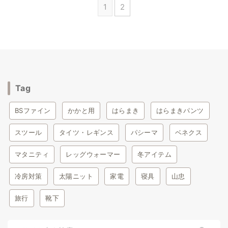
1
2
Tag
BSファイン
かかと用
はらまき
はらまきパンツ
スツール
タイツ・レギンス
パシーマ
ベネクス
マタニティ
レッグウォーマー
冬アイテム
冷房対策
太陽ニット
家電
寝具
山忠
旅行
靴下