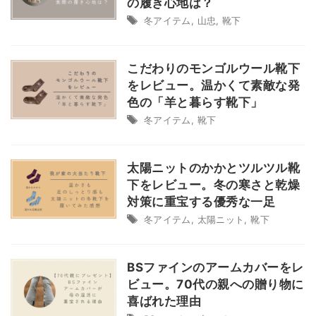
の履き心地は？
冬アイテム
,
山忠
,
靴下
こだわりのモンゴルウール靴下
をレビュー。温かくて素敵な発
色の「羊と暮らす靴下」
冬アイテム
,
靴下
tag
太陽ニットのかかとツルツル靴
BSファイン
かかと用
はらまき
はらまきパンツ
下をレビュー。冬の寒さと乾燥
対策に重宝する優秀な一足
スツール
タイツ・レギンス
パシーマ
ベネクス
冬アイテム
,
太陽ニット
,
靴下
マタニティ
レッグウォーマー
冬アイテム
冷房対策
太陽ニット
家電
寝具
山忠
BSファインのアームカバーをレ
ビュー。70代の親への贈り物に
旅行
靴下
喜ばれた理由