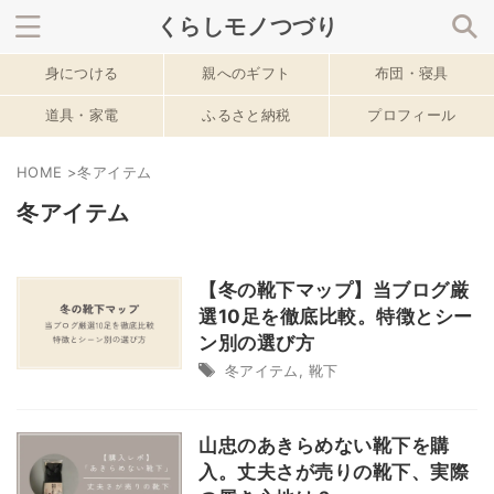
くらしモノつづり
身につける
親へのギフト
布団・寝具
サイト内を検索
道具・家電
ふるさと納税
プロフィール
HOME
>
冬アイテム
春のおすすめ記事
冬アイテム
【冬の靴下マップ】当ブログ厳
選10足を徹底比較。特徴とシー
ン別の選び方
冬アイテム
,
靴下
山忠のあきらめない靴下を購
入。丈夫さが売りの靴下、実際