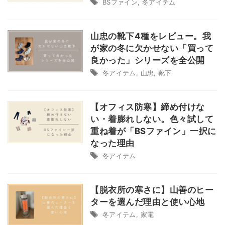
BSファイン
,
冬アイテム
=楽天roomでアイテムをまとめています=
山忠の靴下4種をレビュー。我
が家の冬に欠かせない「買って
良かった」シリーズを全公開
冬アイテム
,
山忠
,
靴下
【オフィス防寒】締め付けな
い・着膨れしない。色々試して
重ね着が「BSファイン」一択に
なった理由
冬アイテム
【脱衣所の寒さに】山善のヒー
ターを選んだ理由と使い心地
冬アイテム
,
家電