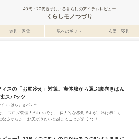
40代・70代親子による暮らしのアイテムレビュー
くらしモノつづり
道具・家電
親へのギフト
布団・寝具
フィスの「お尻冷え」対策。実体験から選ぶ腹巻きぱん
分丈スパッツ
ァイン
,
はらまきパンツ
は。 ブログ管理人のkuraです。 個人的な感覚ですが、私は春にな
になるからか、お尻が冷たいと感じることが多くなり ...
レビュー】226（つつむ）のおなかをつつむはらまきパ