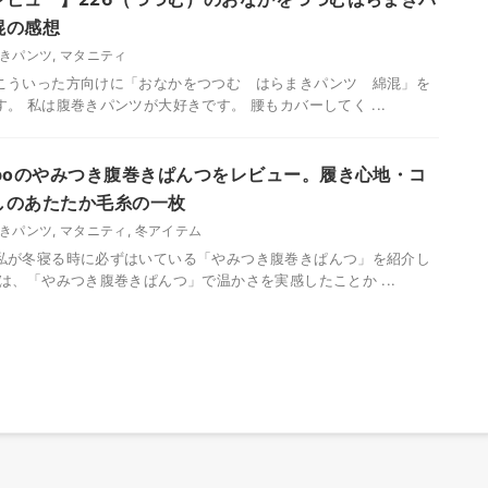
混の感想
きパンツ
,
マタニティ
こういった方向けに「おなかをつつむ はらまきパンツ 綿混」を
。 私は腹巻きパンツが大好きです。 腰もカバーしてく ...
aboのやみつき腹巻きぱんつをレビュー。履き心地・コ
しのあたたか毛糸の一枚
きパンツ
,
マタニティ
,
冬アイテム
私が冬寝る時に必ずはいている「やみつき腹巻きぱんつ」を紹介し
実は、「やみつき腹巻きぱんつ」で温かさを実感したことか ...