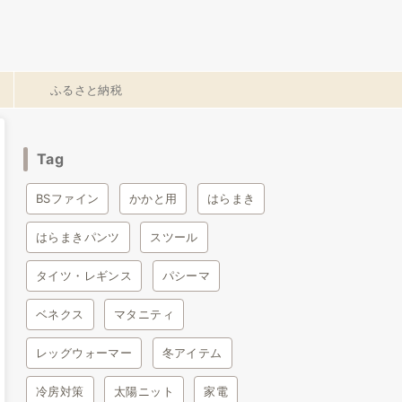
ふるさと納税
Tag
BSファイン
かかと用
はらまき
はらまきパンツ
スツール
タイツ・レギンス
パシーマ
ベネクス
マタニティ
レッグウォーマー
冬アイテム
冷房対策
太陽ニット
家電