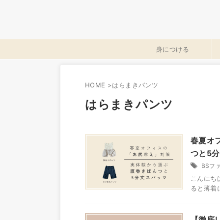
身につける
HOME
>
はらまきパンツ
はらまきパンツ
春夏オ
つと5
BSフ
こんにち
ると薄着
【徹底