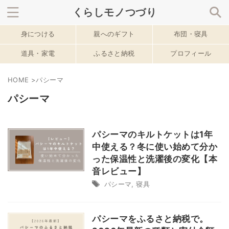
くらしモノつづり
身につける
親へのギフト
布団・寝具
サイト内を検索
道具・家電
ふるさと納税
プロフィール
HOME
>
パシーマ
春のおすすめ記事
パシーマ
パシーマのキルトケットは1年
中使える？冬に使い始めて分か
った保温性と洗濯後の変化【本
音レビュー】
パシーマ
,
寝具
パシーマをふるさと納税で。