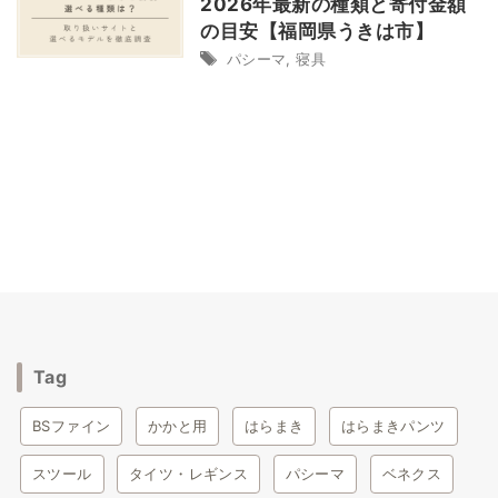
2026年最新の種類と寄付金額
の目安【福岡県うきは市】
パシーマ
,
寝具
tag
BSファイン
かかと用
はらまき
はらまきパンツ
スツール
タイツ・レギンス
パシーマ
ベネクス
マタニティ
レッグウォーマー
冬アイテム
Tag
冷房対策
太陽ニット
家電
寝具
山忠
BSファイン
かかと用
はらまき
はらまきパンツ
旅行
靴下
スツール
タイツ・レギンス
パシーマ
ベネクス