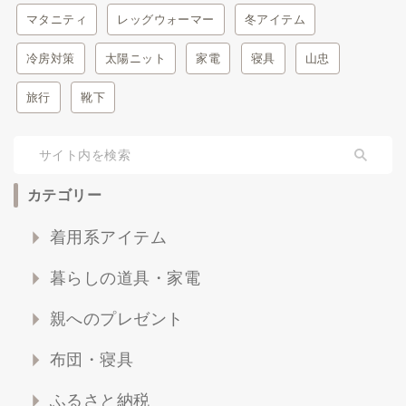
マタニティ
レッグウォーマー
冬アイテム
=楽天roomでアイテムをまとめています=
冷房対策
太陽ニット
家電
寝具
山忠
旅行
靴下
カテゴリー
着用系アイテム
暮らしの道具・家電
親へのプレゼント
布団・寝具
ふるさと納税