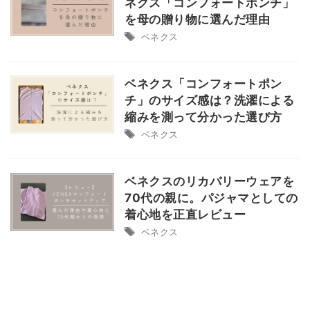
ネクス「コンフォートポンチ」
を母の贈り物に選んだ理由
ベネクス
ベネクス「コンフォートポン
チ」のサイズ感は？洗濯による
縮みを測って分かった選び方
ベネクス
tag
BSファイン
かかと用
はらまき
はらまきパンツ
ベネクスのリカバリーウェアを
70代の親に。パジャマとしての
スツール
タイツ・レギンス
パシーマ
ベネクス
着心地を正直レビュー
マタニティ
レッグウォーマー
冬アイテム
ベネクス
冷房対策
太陽ニット
家電
寝具
山忠
旅行
靴下