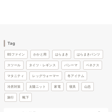
=楽天roomでアイテムをまとめています=
Tag
BSファイン
かかと用
はらまき
はらまきパンツ
スツール
タイツ・レギンス
パシーマ
ベネクス
マタニティ
レッグウォーマー
冬アイテム
冷房対策
太陽ニット
家電
寝具
山忠
旅行
靴下