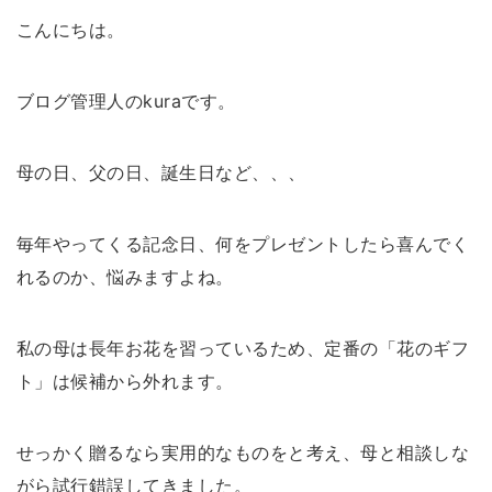
こんにちは。
ブログ管理人のkuraです。
母の日、父の日、誕生日など、、、
tag
毎年やってくる記念日、何をプレゼントしたら喜んでく
BSファイン
かかと用
はらまき
はらまきパンツ
れるのか、悩みますよね。
スツール
タイツ・レギンス
パシーマ
ベネクス
私の母は長年お花を習っているため、定番の「花のギフ
マタニティ
レッグウォーマー
冬アイテム
ト」は候補から外れます。
冷房対策
太陽ニット
家電
寝具
山忠
せっかく贈るなら実用的なものをと考え、母と相談しな
旅行
靴下
がら試行錯誤してきました。