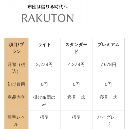
項目/プ
ライト
スタンダー
プレミアム
ラン
ド
月額（税
3,278円
4,378円
7,678円
込）
初期費用
0円
0円
0円
商品内容
掛け布団の
寝具一式
寝具一式
み
羽毛レベ
標準
標準
ハイグレー
ル
ド