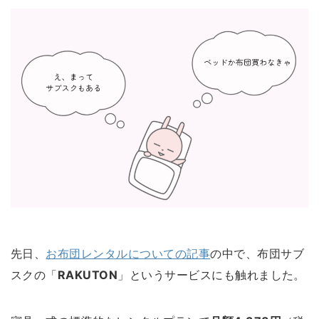
tag
BSファイン
かかと用
はらまき
はらまきパンツ
スツール
タイツ・レギンス
パシーマ
ベネクス
マタニティ
レッグウォーマー
冬アイテム
先日、
お布団レンタルについての記事
の中で、布団サブ
冷房対策
太陽ニット
家電
寝具
山忠
スクの「
RAKUTON
」というサービスにも触れました。
旅行
靴下